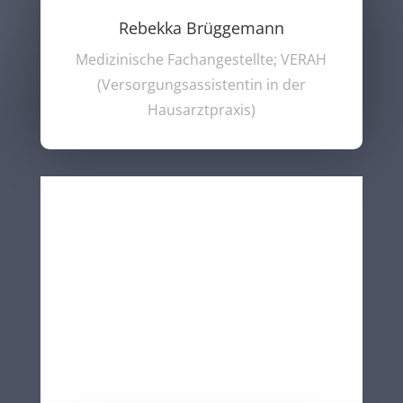
Rebekka Brüggemann
Medizinische Fachangestellte; VERAH
(Versorgungsassistentin in der
Hausarztpraxis)